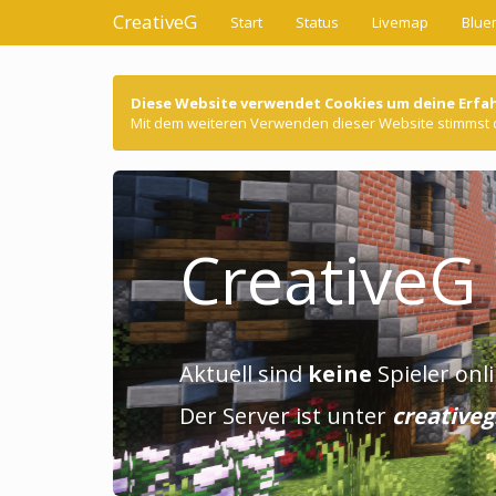
CreativeG
Start
Status
Livemap
Blue
Diese Website verwendet Cookies um deine Erfa
Mit dem weiteren Verwenden dieser Website stimmst
CreativeG
Aktuell sind
keine
Spieler onli
Der Server ist unter
creativeg