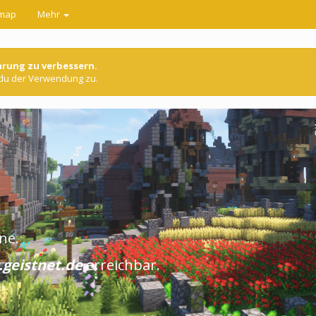
map
Mehr
hrung zu verbessern.
 du der Verwendung zu.
ne.
.geistnet.de
erreichbar.