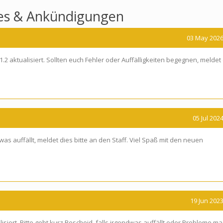
les & Ankündigungen
03 May 2026
2 aktualisiert. Sollten euch Fehler oder Auffälligkeiten begegnen, meldet
05 Jul 2024
twas auffällt, meldet dies bitte an den Staff. Viel Spaß mit den neuen
19 Jun 2023
isiert. Bitte gebt kurz Bescheid, falls irgendwas auffällt oder Probleme ma